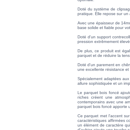
Doté du système de clipsag
pratique. Elle repose sur un
Avec une épaisseur de 14mm,
base solide et fiable pour v
Doté d'un support contrecol
pression extrêmement élevée 
De plus, ce produit est ég
parquet et de réduire la tens
Doté d'un parement en chêne
une excellente résistance et 
Spécialement adaptées aux 
allure sophistiquée et un imp
Le parquet bois foncé ajout
riches créent une atmosph
contemporains avec une ambi
parquet bois foncé apporte u
Ce parquet met l'accent sur
caractéristiques affirmées c
un élément de caractère qui
d'aubier ajoute une touche 