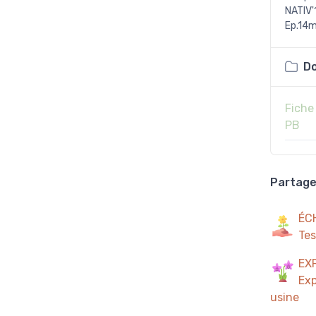
NATIV'
Ep.14
Do
Fiche
PB
Partager
ÉC
Tes
EX
Exp
usine