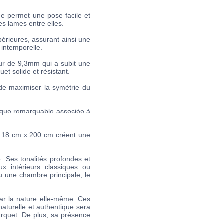
e permet une pose facile et
s lames entre elles.
érieures, assurant ainsi une
 intemporelle.
eur de 9,3mm qui a subit une
et solide et résistant.
de maximiser la symétrie du
tique remarquable associée à
e 18 cm x 200 cm créent une
. Ses tonalités profondes et
x intérieurs classiques ou
u une chambre principale, le
par la nature elle-même. Ces
naturelle et authentique sera
arquet. De plus, sa présence