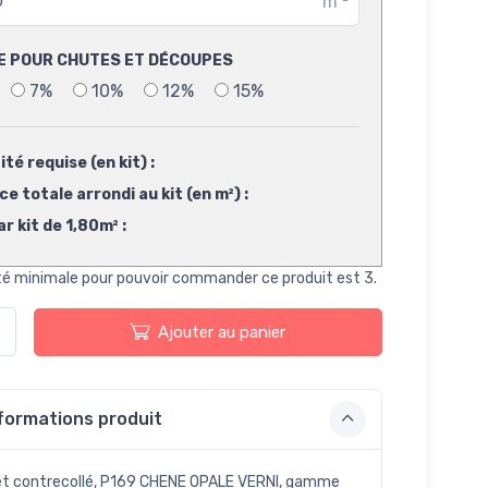
m
²
E POUR CHUTES ET DÉCOUPES
7%
10%
12%
15%
té requise (en kit) :
e totale arrondi au kit (en m²) :
ar kit de 1,80m² :
té minimale pour pouvoir commander ce produit est 3.
Ajouter au panier
formations produit
t contrecollé, P169 CHENE OPALE VERNI, gamme