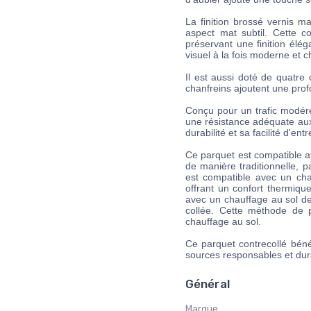
La finition brossé vernis m
aspect mat subtil. Cette co
préservant une finition élég
visuel à la fois moderne et 
Il est aussi doté de quatre
chanfreins ajoutent une prof
Conçu pour un trafic modéré
une résistance adéquate aux
durabilité et sa facilité d'e
Ce parquet est compatible av
de manière traditionnelle, 
est compatible avec un chau
offrant un confort thermiqu
avec un chauffage au sol de
collée. Cette méthode de p
chauffage au sol.
Ce parquet contrecollé bénéf
sources responsables et dur
Général
Marque