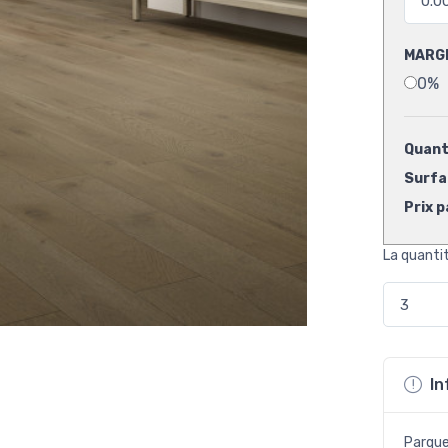
MARG
0%
Quanti
Surfac
Prix p
La quanti
In
Parque