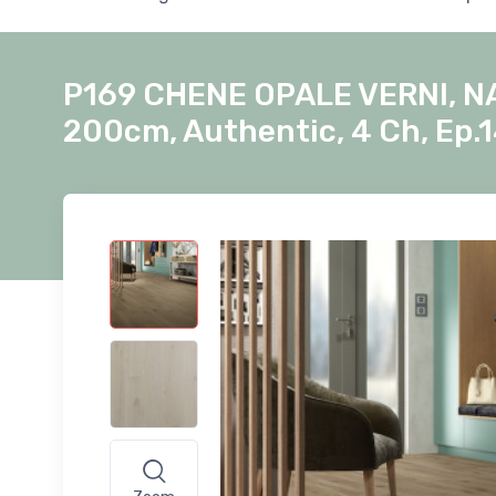
P169 CHENE OPALE VERNI, NA
200cm, Authentic, 4 Ch, Ep