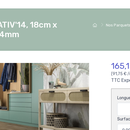
TIV'14, 18cm x
Nos Parquets
.14mm
165,
(91,75 € 
TTC
Exp
Longu
Surfac