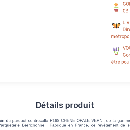
CO
03 
LI
Dir
métropol
VO
Con
être pour
Détails produit
orain du parquet contrecollé P169 CHENE OPALE VERNI, de la gam
arqueterie Berrichonne ! Fabriqué en France, ce revêtement de sol