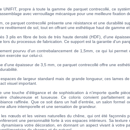
e UNIFIT, propre à toute la gamme de parquet contrecollé, ce systèm
 assemblage avec verrouillage mécanique pour une meilleure fixation de
 ce parquet contrecollé présente une résistance et une durabilité sup
otre revêtement de sol, tout en offrant une esthétique haut de gamme et
lés 3 plis en fibre de bois de très haute densité (HDF), d'une épaiss
lors du processus de fabrication. Ce support est la garantie d'un parqu
alement pourvu d'un contrebalancement de 1,5mm, ce qui lui permet 
ion exercée sur celui-ci.
 d'une épaisseur de 3,5 mm, ce parquet contrecollé offre une esthé
durabilité.
espaces de largeur standard mais de grande longueur, ces lames d
act visuel important.
e une touche d'élégance et de sophistication à n'importe quelle pièce
ère chaleureuse et luxueuse. Ce coloris convient parfaitement au
ance raffinée. Que ce soit dans un hall d'entrée, un salon formel o
ne allure intemporelle et une sensation de grandeur.
 les nœuds et les veines naturelles du chêne, qui ont été façonnés 
onfèreront une personnalité forte à vos espaces intérieurs. Sa texture 
 dynamisera votre décoration, en donnant un aspect vivant à votre p
supplémentaire de charme et de naturel.