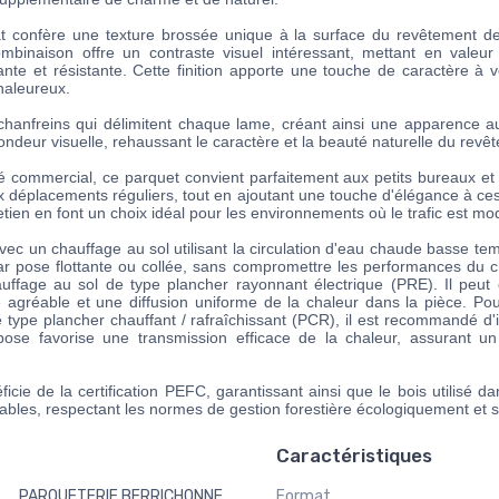
at confère une texture brossée unique à la surface du revêtement d
mbinaison offre un contraste visuel intéressant, mettant en valeur
ante et résistante. Cette finition apporte une touche de caractère à 
chaleureux.
 chanfreins qui délimitent chaque lame, créant ainsi une apparence aut
ondeur visuelle, rehaussant le caractère et la beauté naturelle du revê
 commercial, ce parquet convient parfaitement aux petits bureaux et au
 déplacements réguliers, tout en ajoutant une touche d'élégance à ce
ntretien en font un choix idéal pour les environnements où le trafic est mo
ec un chauffage au sol utilisant la circulation d'eau chaude basse tempé
par pose flottante ou collée, sans compromettre les performances du 
ffage au sol de type plancher rayonnant électrique (PRE). Il peut 
e agréable et une diffusion uniforme de la chaleur dans la pièce. Pou
 type plancher chauffant / rafraîchissant (PCR), il est recommandé d'i
ose favorise une transmission efficace de la chaleur, assurant u
icie de la certification PEFC, garantissant ainsi que le bois utilisé da
ables, respectant les normes de gestion forestière écologiquement et 
Caractéristiques
PARQUETERIE BERRICHONNE
Format