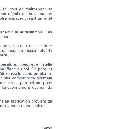
e sol, tout en maintenant un
 les détails du bois tout en
votre espace, créant un effet
hentique et distinctive. Les
tement.
x salles de classe. Il offre
s espaces professionnels. Sa
déré.
rature. Il peut être installé
chauffage au sol. Ce parquet
être installé sans problème,
r une compatibilité optimale
nstaller ce parquet par pose
n fonctionnement optimal du
ns sa fabrication provient de
socialement responsables.
Lame