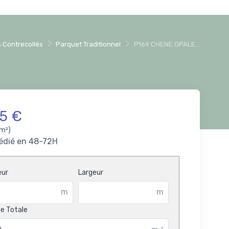
 Contrecollés
Parquet Traditionnel
P169 CHENE OPALE...
15 €
/m²)
édié en 48-72H
eur
Largeur
m
m
e Totale