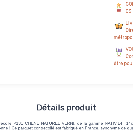
CO
03 
LI
Dir
métropol
VO
Con
être pour
Détails produit
trecollé P131 CHENE NATUREL VERNI, de la gamme NATIV'14 14c
ne ! Ce parquet contrecollé est fabriqué en France, synonyme de quali