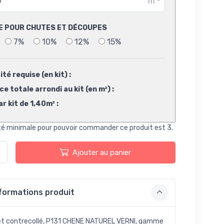
m
²
E POUR CHUTES ET DÉCOUPES
7%
10%
12%
15%
té requise (en kit) :
e totale arrondi au kit (en m²) :
ar kit de 1,40m² :
té minimale pour pouvoir commander ce produit est 3.
Ajouter au panier
formations produit
t contrecollé, P131 CHENE NATUREL VERNI, gamme