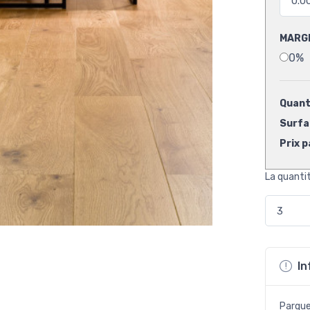
MARG
0%
Quanti
Surfac
Prix p
La quanti
In
Parque