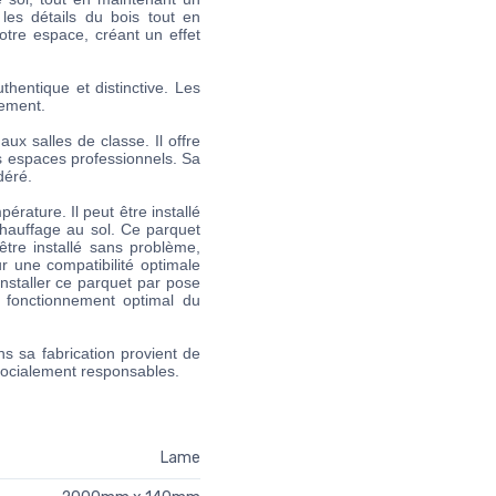
 les détails du bois tout en
votre espace, créant un effet
hentique et distinctive. Les
tement.
x salles de classe. Il offre
s espaces professionnels. Sa
déré.
rature. Il peut être installé
chauffage au sol. Ce parquet
être installé sans problème,
r une compatibilité optimale
nstaller ce parquet par pose
n fonctionnement optimal du
ns sa fabrication provient de
socialement responsables.
Lame