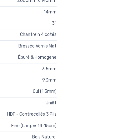
2000mm x 140mm
14mm
31
Chanfrein 4 cotés
Brossée Vernis Mat
Épuré & Homogène
3,5mm
9,3mm
Oui (1,5mm)
Unifit
HDF - Contrecollés 3 Plis
Fine (Larg. ≃ 14-15cm)
Bois Naturel