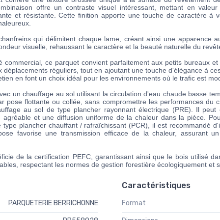
mbinaison offre un contraste visuel intéressant, mettant en valeur
ante et résistante. Cette finition apporte une touche de caractère à 
chaleureux.
 chanfreins qui délimitent chaque lame, créant ainsi une apparence aut
ondeur visuelle, rehaussant le caractère et la beauté naturelle du revê
 commercial, ce parquet convient parfaitement aux petits bureaux et au
 déplacements réguliers, tout en ajoutant une touche d'élégance à ce
ntretien en font un choix idéal pour les environnements où le trafic est mo
ec un chauffage au sol utilisant la circulation d'eau chaude basse tempé
par pose flottante ou collée, sans compromettre les performances du 
ffage au sol de type plancher rayonnant électrique (PRE). Il peut 
e agréable et une diffusion uniforme de la chaleur dans la pièce. Pou
 type plancher chauffant / rafraîchissant (PCR), il est recommandé d'i
ose favorise une transmission efficace de la chaleur, assurant u
icie de la certification PEFC, garantissant ainsi que le bois utilisé da
ables, respectant les normes de gestion forestière écologiquement et 
Caractéristiques
PARQUETERIE BERRICHONNE
Format