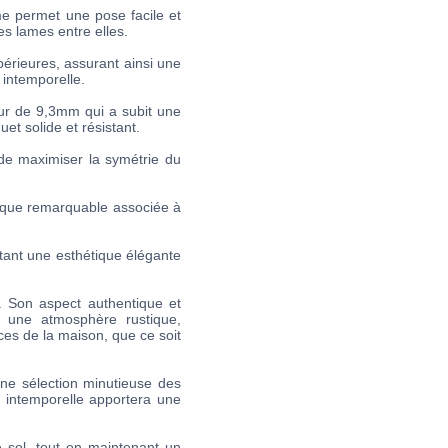
e permet une pose facile et
s lames entre elles.
érieures, assurant ainsi une
 intemporelle.
eur de 9,3mm qui a subit une
et solide et résistant.
de maximiser la symétrie du
tique remarquable associée à
tant une esthétique élégante
n. Son aspect authentique et
r une atmosphère rustique,
èces de la maison, que ce soit
une sélection minutieuse des
e intemporelle apportera une
e sol, tout en maintenant un