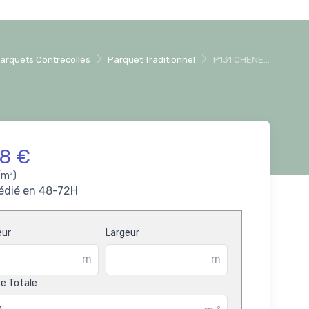
arquets Contrecollés
Parquet Traditionnel
P131 CHENE...
18 €
/m²)
édié en 48-72H
eur
Largeur
m
m
e Totale