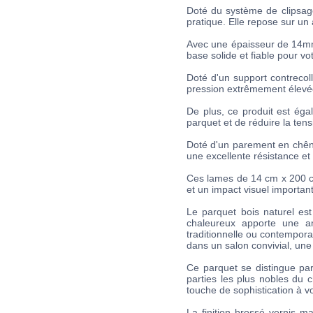
Doté du système de clipsag
pratique. Elle repose sur un
Avec une épaisseur de 14mm,
base solide et fiable pour v
Doté d'un support contrecol
pression extrêmement élevée 
De plus, ce produit est ég
parquet et de réduire la tens
Doté d'un parement en chêne
une excellente résistance et 
Ces lames de 14 cm x 200 cm
et un impact visuel important
Le parquet bois naturel est
chaleureux apporte une am
traditionnelle ou contemporai
dans un salon convivial, une
Ce parquet se distingue par
parties les plus nobles du 
touche de sophistication à vo
La finition brossé vernis m