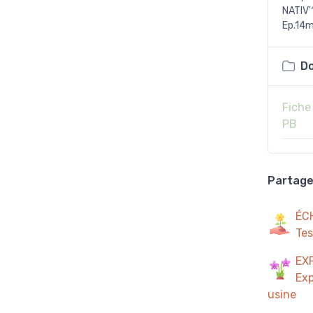
NATIV'
Ep.14
Do
Fiche
PB
Partager
ÉC
Tes
EX
Exp
usine