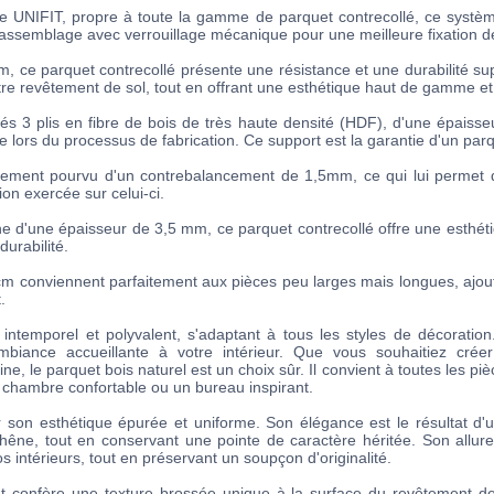
e UNIFIT, propre à toute la gamme de parquet contrecollé, ce systèm
 assemblage avec verrouillage mécanique pour une meilleure fixation de
 ce parquet contrecollé présente une résistance et une durabilité sup
otre revêtement de sol, tout en offrant une esthétique haut de gamme et
lés 3 plis en fibre de bois de très haute densité (HDF), d'une épaiss
lors du processus de fabrication. Ce support est la garantie d'un parqu
alement pourvu d'un contrebalancement de 1,5mm, ce qui lui permet 
ion exercée sur celui-ci.
 d'une épaisseur de 3,5 mm, ce parquet contrecollé offre une esthé
durabilité.
 conviennent parfaitement aux pièces peu larges mais longues, ajou
.
 intemporel et polyvalent, s'adaptant à tous les styles de décoratio
biance accueillante à votre intérieur. Que vous souhaitiez crée
ne, le parquet bois naturel est un choix sûr. Il convient à toutes les pi
 chambre confortable ou un bureau inspirant.
 son esthétique épurée et uniforme. Son élégance est le résultat d'
chêne, tout en conservant une pointe de caractère héritée. Son allur
s intérieurs, tout en préservant un soupçon d'originalité.
at confère une texture brossée unique à la surface du revêtement d