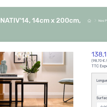
NATIV'14, 14cm x 200cm,
Nos P
138,
(98,70 € 
TTC
Exp
Longu
Surfac