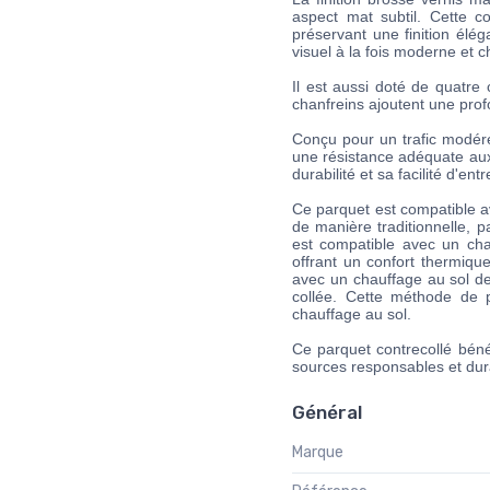
aspect mat subtil. Cette co
préservant une finition élég
visuel à la fois moderne et 
Il est aussi doté de quatre
chanfreins ajoutent une prof
Conçu pour un trafic modéré
une résistance adéquate aux
durabilité et sa facilité d'e
Ce parquet est compatible av
de manière traditionnelle, 
est compatible avec un chau
offrant un confort thermiqu
avec un chauffage au sol de
collée. Cette méthode de p
chauffage au sol.
Ce parquet contrecollé bénéf
sources responsables et dur
Général
Marque