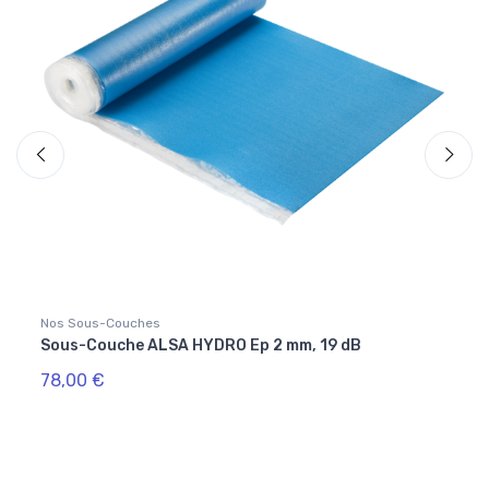
Nos Sous-Couches
Nos Ou
Sous-Couche ALSA HYDRO Ep 2 mm, 19 dB
Kit d
78,00 €
18,5