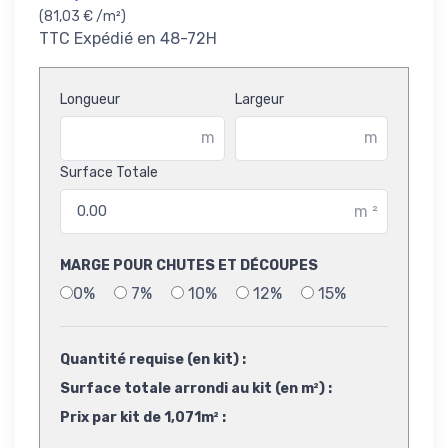
(81,03 € /m²)
TTC
Expédié en 48-72H
Longueur
Largeur
m
m
Surface Totale
m
²
MARGE POUR CHUTES ET DÉCOUPES
0%
7%
10%
12%
15%
Quantité requise (en kit) :
Surface totale arrondi au kit (en m²) :
Prix par kit de 1,071m² :