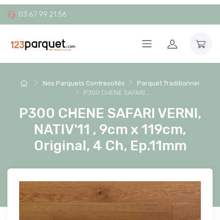
03 67 99 21 56
Nos Parquets Contrecollés
Parquet Traditionnel
P300 CHENE SAFARI...
P300 CHENE SAFARI VERNI,
NATIV'11 , 9cm x 119cm,
Original, 4 Ch, Ep.11mm