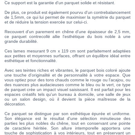
Ce support est la garantie d'un parquet solide et résistant.
De plus, ce produit est également pourvu d'un contrebalancement
de 1,5mm, ce qui lui permet de maximiser la symétrie du parquet
et de réduire la tension exercée sur celui-ci.
Recouvert d'un parement en chêne d'une épaisseur de 2,5 mm,
ce parquet contrecollé allie l'esthétique du bois noble à une
grande durabilité.
Ces lames mesurant 9 cm x 119 cm sont parfaitement adaptées
aux petites et moyennes surfaces, offrant un équilibre idéal entre
esthétique et fonctionnalité.
Avec ses teintes riches et vibrantes, le parquet bois coloré ajoute
une touche d'originalité et de personnalité à votre espace. Que
vous optiez pour des tons chauds comme le rouge ou l'acajou, ou
des nuances plus audacieuses comme le bleu ou le vert, ce type
de parquet crée un impact visuel saisissant. Il est parfait pour les
espaces créatifs tels qu'un bureau à domicile, une salle de jeux
ou un salon design, où il devient la pièce maîtresse de la
décoration.
Ce parquet se distingue par son esthétique épurée et uniforme.
Son élégance est le résultat d'une sélection minutieuse des
parties les plus nobles du chêne, tout en conservant une pointe
de caractère héritée. Son allure intemporelle apportera une
touche de sophistication à vos intérieurs, tout en préservant un