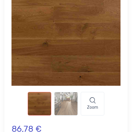
Zoom
86,78 €