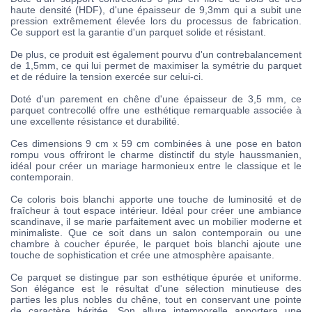
haute densité (HDF), d'une épaisseur de 9,3mm qui a subit une
pression extrêmement élevée lors du processus de fabrication.
Ce support est la garantie d'un parquet solide et résistant.
De plus, ce produit est également pourvu d'un contrebalancement
de 1,5mm, ce qui lui permet de maximiser la symétrie du parquet
et de réduire la tension exercée sur celui-ci.
Doté d'un parement en chêne d'une épaisseur de 3,5 mm, ce
parquet contrecollé offre une esthétique remarquable associée à
une excellente résistance et durabilité.
Ces dimensions 9 cm x 59 cm combinées à une pose en baton
rompu vous offriront le charme distinctif du style haussmanien,
idéal pour créer un mariage harmonieux entre le classique et le
contemporain.
Ce coloris bois blanchi apporte une touche de luminosité et de
fraîcheur à tout espace intérieur. Idéal pour créer une ambiance
scandinave, il se marie parfaitement avec un mobilier moderne et
minimaliste. Que ce soit dans un salon contemporain ou une
chambre à coucher épurée, le parquet bois blanchi ajoute une
touche de sophistication et crée une atmosphère apaisante.
Ce parquet se distingue par son esthétique épurée et uniforme.
Son élégance est le résultat d'une sélection minutieuse des
parties les plus nobles du chêne, tout en conservant une pointe
de caractère héritée. Son allure intemporelle apportera une