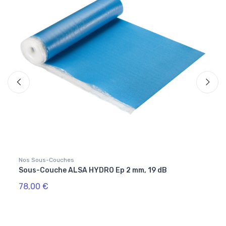
Nos Sous-Couches
Nos Ou
Sous-Couche ALSA HYDRO Ep 2 mm, 19 dB
Kit d
78,00 €
18,5