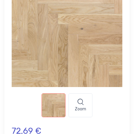
Zoom
72,69 €