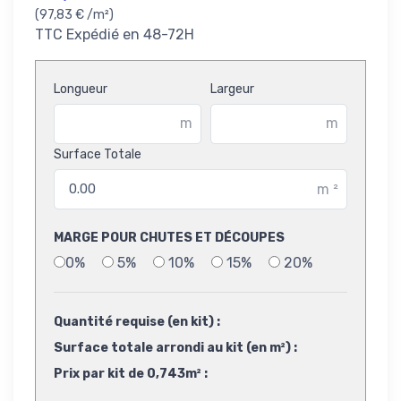
(97,83 € /m²)
TTC
Expédié en 48-72H
Longueur
Largeur
m
m
Surface Totale
m
²
MARGE POUR CHUTES ET DÉCOUPES
0%
5%
10%
15%
20%
Quantité requise (en kit) :
Surface totale arrondi au kit (en m²) :
Prix par kit de 0,743m² :