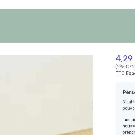
4,29
(1,95 € /1
TTC
Exp
Pers
N'oubl
pouvoi
Indiqu
nous a
prend