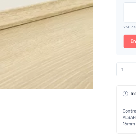
250 ca
En
In
Contre
ALSAFL
16mm