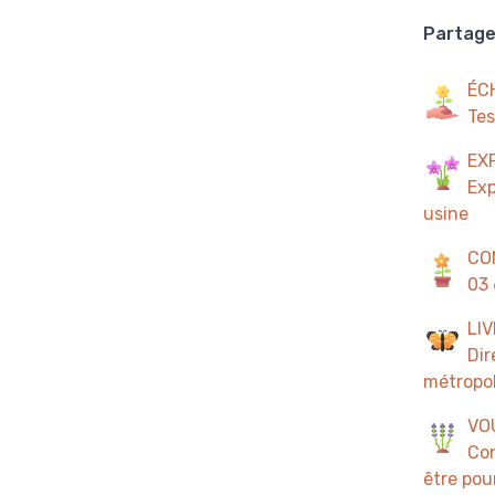
Partager
ÉC
Tes
EX
Exp
usine
CO
03 
LI
Dir
métropol
VO
Con
être pour