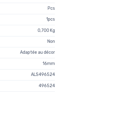
Pcs
1pcs
0,700 Kg
Non
Adaptée au décor
16mm
ALS496524
496524