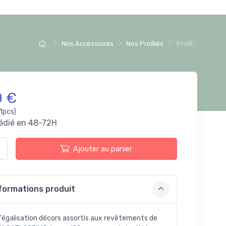
Nos Accessoires
Nos Profilés
Profil...
0 €
1pcs)
édié en 48-72H
Ajouter au panier
formations produit
 d'égalisation décors assortis aux revêtements de