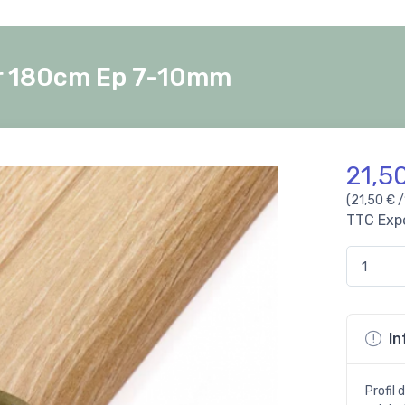
cor 180cm Ep 7-10mm
21,5
(21,50 € /
TTC
Exp
In
Profil