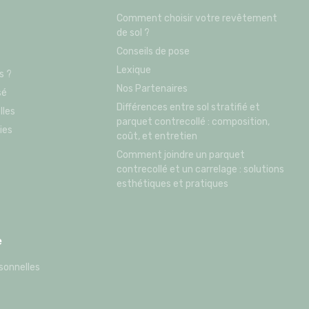
Comment choisir votre revêtement
de sol ?
Conseils de pose
Lexique
s ?
Nos Partenaires
sé
Différences entre sol stratifié et
lles
parquet contrecollé : composition,
ies
coût, et entretien
Comment joindre un parquet
contrecollé et un carrelage : solutions
esthétiques et pratiques
e
sonnelles