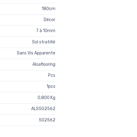
180cm
Décor
7 à 10mm
Sol stratifié
Sans Vis Apparente
Alsaflooring
Pcs
1pcs
0,800 Kg
ALS502562
502562