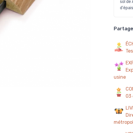
sol de
d'épai
Partager
ÉC
Tes
EX
Exp
usine
CO
03 
LI
Dir
métropol