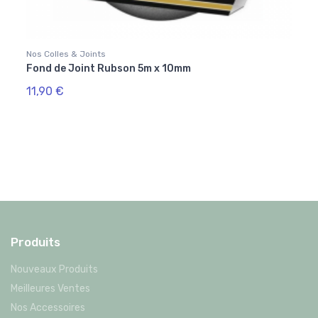
Nos Colles & Joints
Nos Co
Fond de Joint Rubson 5m x 10mm
Coll
11,90 €
178,
Produits
Nouveaux Produits
Meilleures Ventes
Nos Accessoires