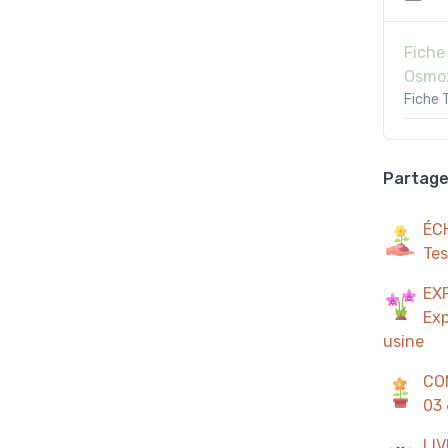
Fiche
Osmo
Fiche 
Partager
ÉC
Tes
EX
Exp
usine
CO
03 
LI