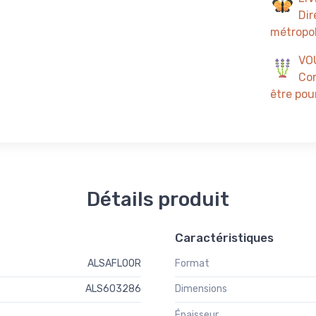
Dir
métropol
VO
Con
être pour
Détails produit
Caractéristiques
ALSAFLOOR
Format
ALS603286
Dimensions
Épaisseur