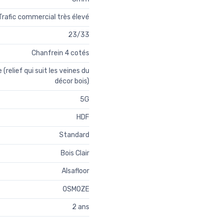
Trafic commercial très élevé
23/33
Chanfrein 4 cotés
relief qui suit les veines du
décor bois)
5G
HDF
Standard
Bois Clair
Alsafloor
OSMOZE
2 ans