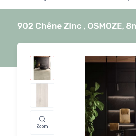
902 Chêne Zinc , OSMOZE, 
Zoom