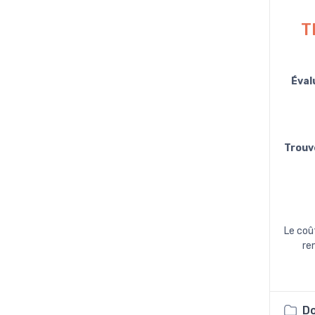
T
Éval
Trouv
Le coû
re
Do