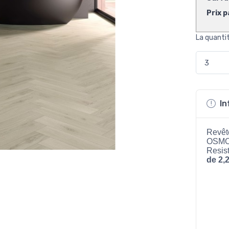
Prix p
La quanti
In
Revête
OSMO
Resis
de 2,