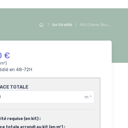
Sol Stratifié
902 Chêne Zinc ,...
0 €
/m²)
édié en 48-72H
ACE TOTALE
m
²
té requise (en kit) :
e totale arrondi au kit (en m²) :