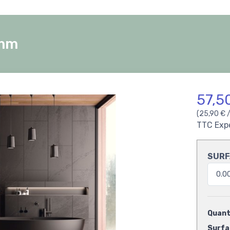
8mm
57,5
(25,90 € 
TTC
Exp
SURF
Quanti
Surfac