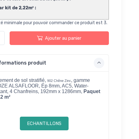
ar kit de 2,22m² :
té minimale pour pouvoir commander ce produit est 3.
Ajouter au panier
formations produit
ment de sol stratifié,
, gamme
902 Chêne Zinc
ZE ALSAFLOOR, Ép 8mm, AC5, Water-
tant, 4 Chanfreins, 192mm x 1286mm
,
Paquet
22 m²
ECHANTILLONS