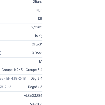
25ans
Non
Kit
2,22m²
16 Kg
CFL-S1
)
0,0661
E1
Groupe 1/2 : 5 - Groupe 3:4
tes - EN 438-2-18
Dégré 4
438-2-16
Degré ≥ 6
ALS603286
603286