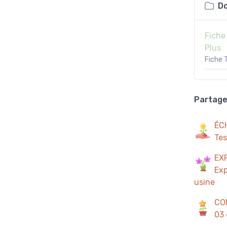
Do
Fiche
Plus
Fiche 
Partager
ÉC
Tes
EX
Exp
usine
CO
03 