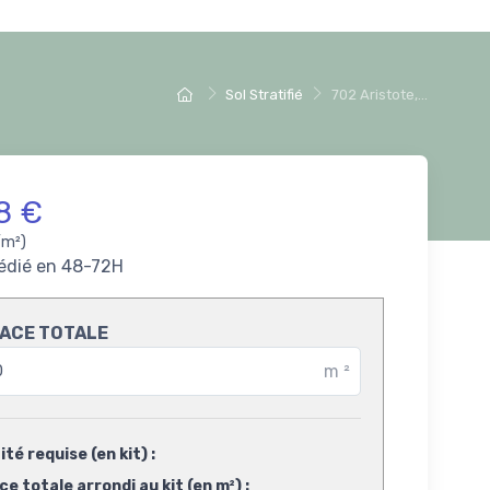
Sol Stratifié
702 Aristote,...
8 €
/m²)
édié en 48-72H
ACE TOTALE
m
²
té requise (en kit) :
e totale arrondi au kit (en m²) :