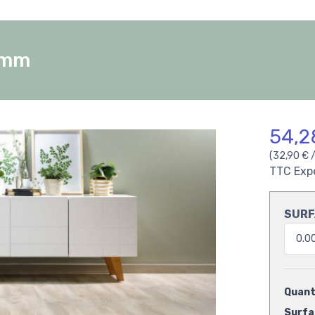
2mm
54,2
(32,90 € 
TTC
Exp
SURF
Quanti
Surfac