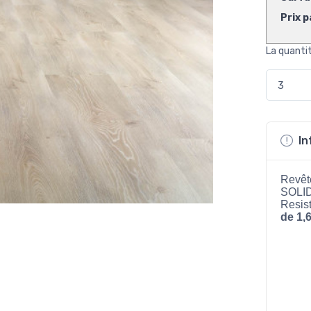
Prix p
La quanti
In
Revête
SOLID
Resis
de 1,