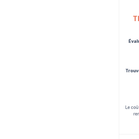
T
Éval
Trouv
Le coû
re