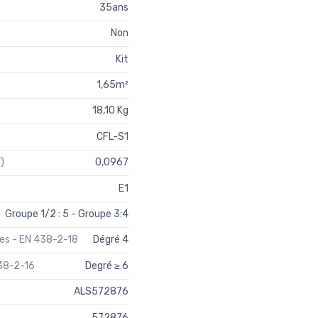
35ans
Non
Kit
1,65m²
18,10 Kg
CFL-S1
)
0,0967
E1
Groupe 1/2 : 5 - Groupe 3:4
tes - EN 438-2-18
Dégré 4
438-2-16
Degré ≥ 6
ALS572876
572876