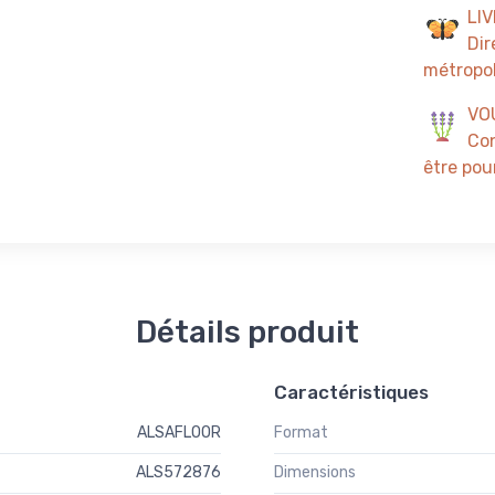
LI
Dir
métropol
VO
Con
être pour
Détails produit
Caractéristiques
ALSAFLOOR
Format
ALS572876
Dimensions