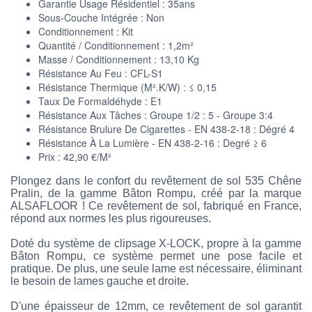
Garantie Usage Résidentiel : 35ans
Sous-Couche Intégrée : Non
Conditionnement : Kit
Quantité / Conditionnement : 1,2m²
Masse / Conditionnement : 13,10 Kg
Résistance Au Feu : CFL-S1
Résistance Thermique (M².K/W) : ≤ 0,15
Taux De Formaldéhyde : E1
Résistance Aux Tâches : Groupe 1/2 : 5 - Groupe 3:4
Résistance Brulure De Cigarettes - EN 438-2-18 : Dégré 4
Résistance À La Lumière - EN 438-2-16 : Degré ≥ 6
Prix : 42,90 €/M²
Plongez dans le confort du revêtement de sol 535 Chêne
Pralin, de la gamme Bâton Rompu, créé par la marque
ALSAFLOOR ! Ce revêtement de sol, fabriqué en France,
répond aux normes les plus rigoureuses.
Doté du système de clipsage X-LOCK, propre à la gamme
Bâton Rompu, ce système permet une pose facile et
pratique. De plus, une seule lame est nécessaire, éliminant
le besoin de lames gauche et droite.
D'une épaisseur de 12mm, ce revêtement de sol garantit