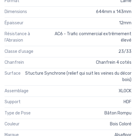
Format
Lame
Dimensions
644mm x 143mm
Épaisseur
12mm
Résistance à
AC6 - Trafic commercial extrêmement
l'Abrasion
élevé
Classe d'usage
23/33
Chanfrein
Chanfrein 4 cotés
Surface
Stucture Synchrone (relief qui suit les veines du décor
bois)
Assemblage
XLOCK
Support
HDF
Type de Pose
Bâton Rompu
Couleur
Bois Coloré
Marque
Alsafloor