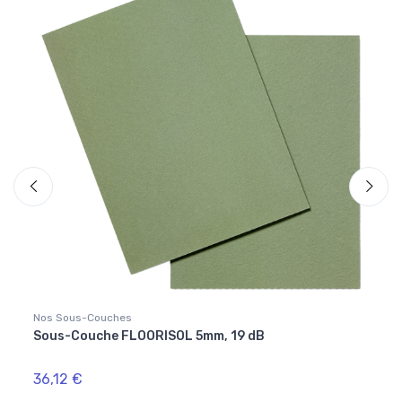
Nos Sous-Couches
Nos Pl
Sous-Couche FLOORISOL 5mm, 19 dB
Plin
36,12 €
9,46