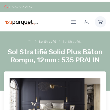
03 67 99 21 56
Sol Stratifié
Sol Stratifié...
Sol Stratifié Solid Plus Bâton
Rompu, 12mm : 535 PRALIN