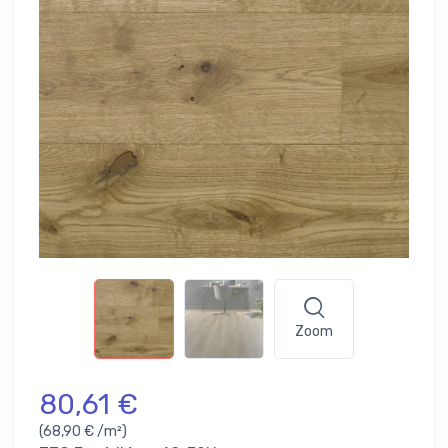
Zoom
80,61 €
(68,90 € /m²)