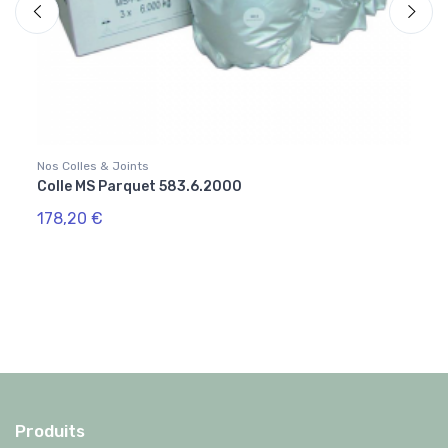
Nos Colles & Joints
Nos Ou
Colle MS Parquet 583.6.2000
Kit d
178,20 €
18,5
Produits