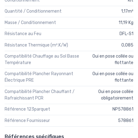
Conditionnement
Kit
Quantité / Conditionnement
1,17m²
Masse / Conditionnement
11,19 Kg
Résistance au Feu
DFL-S1
Résistance Thermique (m².K/W)
0,085
Compatibilité Chauffage au Sol Basse
Oui en pose collée ou
Température
flottante
Compatibilité Plancher Rayonnant
Oui en pose collée ou
Électrique PRE
flottante
Compatibilité Plancher Chauffant /
Oui en pose collée
Rafraichissant PCR
obligatoirement
Référence 123parquet
NP578861
Référence Fournisseur
578861
Références spécifiques