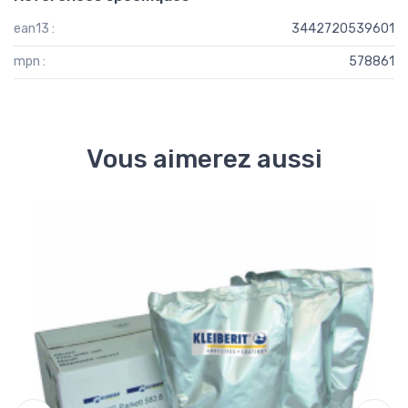
ean13 :
3442720539601
mpn :
578861
Vous aimerez aussi