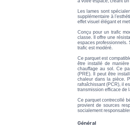
à votre espace, créant un 
Les lames sont spécialem
supplémentaire à l'esthét
effet visuel élégant et me
Conçu pour un trafic mod
classe. Il offre une rési
espaces professionnels. Sa
trafic est modéré.
Ce parquet est compatible
être installé de manière
chauffage au sol. Ce pa
(PRE). Il peut être insta
chaleur dans la pièce. P
rafraîchissant (PCR), il 
transmission efficace de 
Ce parquet contrecollé bén
provient de sources res
socialement responsable
Général