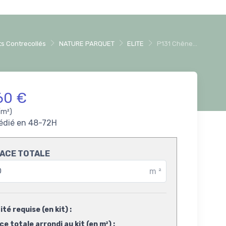
s Contrecollés
NATURE PARQUET
ELITE
P131 Chêne...
60 €
/m²)
édié en 48-72H
ACE TOTALE
m
²
té requise (en kit) :
e totale arrondi au kit (en m²) :