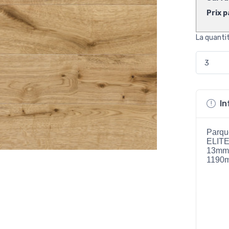
Prix p
La quanti
In
Parqu
ELIT
13mm,
1190