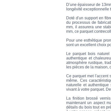
D'une épaisseur de 13mm, 
longévité exceptionnelle t
Doté d'un support en fib
du processus de fabricati
mm, il assurera une stab
mm, ce parquet contrecoll
Pour une esthétique pro
sont un excellent choix po
Le parquet bois naturel 
authentique et chaleureu
atmosphère rustique, trad
les pièces de la maison, 
Ce parquet met l'accent s
même. Ces caractéristiqu
naturelle et authentiqu
vivant à votre parquet. D
La finition brossé vern
maintenant un aspect mat
détails du bois tout en pr