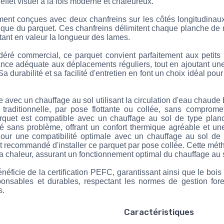
effet visuel à la fois moderne et chaleureux.
ent conçues avec deux chanfreins sur les côtés longitudinau
ique du parquet. Ces chanfreins délimitent chaque planche de 
ttant en valeur la longueur des lames.
éré commercial, ce parquet convient parfaitement aux petits
stance adéquate aux déplacements réguliers, tout en ajoutant u
 durabilité et sa facilité d'entretien en font un choix idéal po
 avec un chauffage au sol utilisant la circulation d'eau chaude 
 traditionnelle, par pose flottante ou collée, sans comprom
rquet est compatible avec un chauffage au sol de type planc
llé sans problème, offrant un confort thermique agréable et un
our une compatibilité optimale avec un chauffage au sol de 
est recommandé d'installer ce parquet par pose collée. Cette mé
la chaleur, assurant un fonctionnement optimal du chauffage au 
éficie de la certification PEFC, garantissant ainsi que le bois 
ponsables et durables, respectant les normes de gestion fore
s.
Caractéristiques