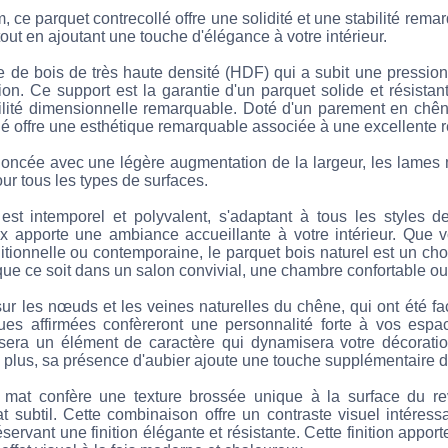
ce parquet contrecollé offre une solidité et une stabilité rema
out en ajoutant une touche d'élégance à votre intérieur.
re de bois de très haute densité (HDF) qui a subit une pressio
on. Ce support est la garantie d'un parquet solide et résista
ilité dimensionnelle remarquable. Doté d'un parement en chê
é offre une esthétique remarquable associée à une excellente ré
noncée avec une légère augmentation de la largeur, les lames
ur tous les types de surfaces.
est intemporel et polyvalent, s'adaptant à tous les styles 
x apporte une ambiance accueillante à votre intérieur. Que 
itionnelle ou contemporaine, le parquet bois naturel est un choix
que ce soit dans un salon convivial, une chambre confortable ou
ur les nœuds et les veines naturelles du chêne, qui ont été fa
es affirmées confèreront une personnalité forte à vos espac
e sera un élément de caractère qui dynamisera votre décorati
e plus, sa présence d'aubier ajoute une touche supplémentaire d
is mat confère une texture brossée unique à la surface du re
 subtil. Cette combinaison offre un contraste visuel intéressa
éservant une finition élégante et résistante. Cette finition appo