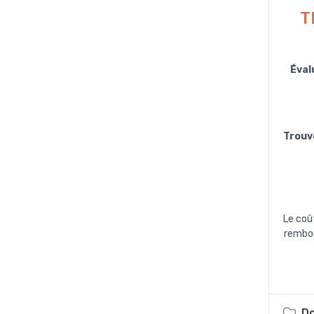
T
Éval
Trouv
Le coû
rembo
Do