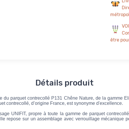
LI
Dir
métropol
VO
Con
être pour
Détails produit
ue du parquet contrecollé P131 Chêne Nature, de la gamme Elit
et contrecollé, d’origine France, est synonyme d'excellence.
sage UNIFIT, propre à toute la gamme de parquet contrecoll
 Elle repose sur un assemblage avec verrouillage mécanique po