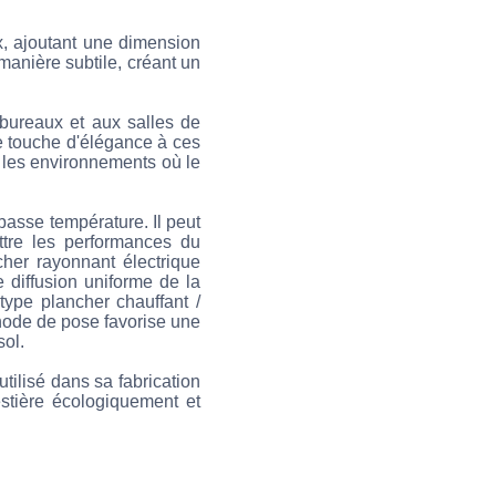
x, ajoutant une dimension
manière subtile, créant un
 bureaux et aux salles de
ne touche d'élégance à ces
ur les environnements où le
basse température. Il peut
ettre les performances du
her rayonnant électrique
e diffusion uniforme de la
type plancher chauffant /
thode de pose favorise une
sol.
utilisé dans sa fabrication
stière écologiquement et