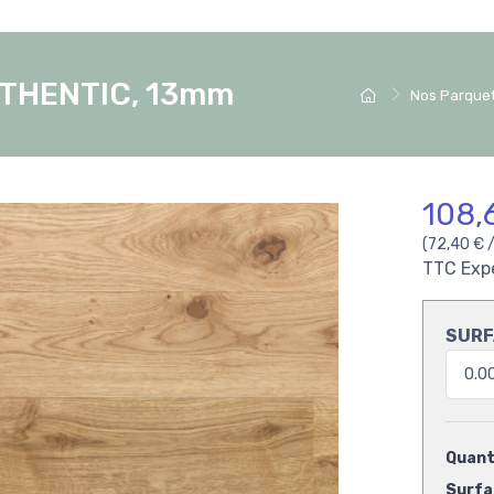
AUTHENTIC, 13mm
Nos Parquet
108,
(72,40 € 
TTC
Exp
SURF
Quanti
Surfac