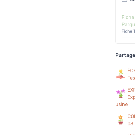
Fiche
Parqu
Fiche 
Partager
ÉC
Tes
EX
Exp
usine
CO
03 